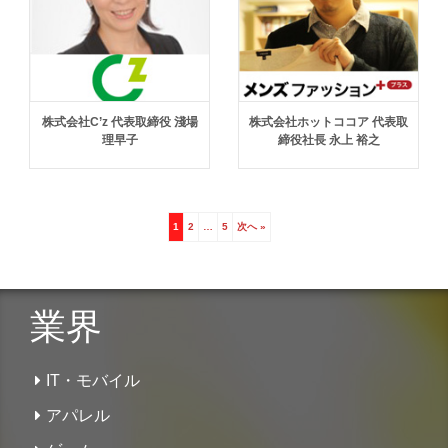
株式会社C’z 代表取締役 淺場
株式会社ホットココア 代表取
理早子
締役社長 永上 裕之
1
2
…
5
次へ »
業界
IT・モバイル
アパレル