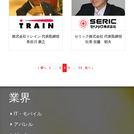
株式会社トレイン 代表取締役
セリック株式会社 代表取締役
長谷川 康之
社長 佐藤 郁夫
« 前へ
1
…
3
4
5
…
13
次へ »
業界
IT・モバイル
アパレル