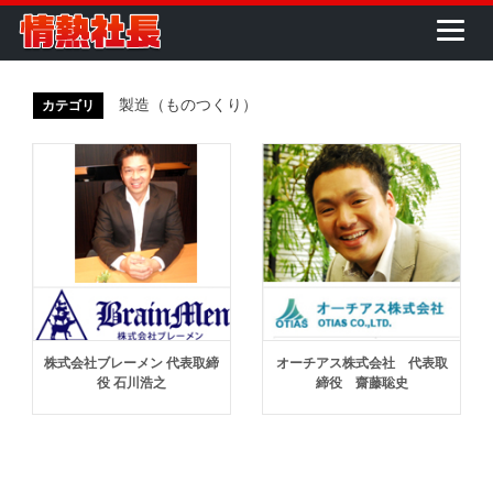
製造（ものつくり）
カテゴリ
株式会社ブレーメン 代表取締
オーチアス株式会社 代表取
役 石川浩之
締役 齋藤聡史