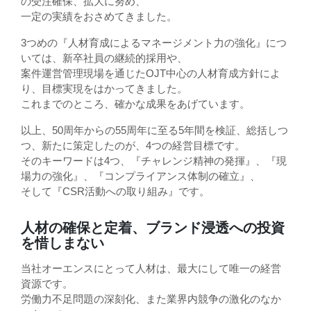
の受注確保、拡大に努め、
一定の実績をおさめてきました。
3つめの『人材育成によるマネージメント力の強化』につ
いては、新卒社員の継続的採用や、
案件運営管理現場を通じたOJT中心の人材育成方針によ
り、目標実現をはかってきました。
これまでのところ、確かな成果をあげています。
以上、50周年からの55周年に至る5年間を検証、総括しつ
つ、新たに策定したのが、4つの経営目標です。
そのキーワードは4つ、『チャレンジ精神の発揮』、『現
場力の強化』、『コンプライアンス体制の確立』、
そして『CSR活動への取り組み』です。
人材の確保と定着、ブランド浸透への投資
を惜しまない
当社オーエンスにとって人材は、最大にして唯一の経営
資源です。
労働力不足問題の深刻化、また業界内競争の激化のなか