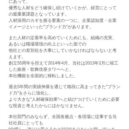
にあって、
優秀な人材をどう確保し続けていくかが、経営にとって
の最重要課題となっています。
人材採用のカギを握る要素の一つに、企業認知度・企業
イメージといった”ブランド力”があります。
また人材の定着率を高めていくためにも、組織の充実、
あるいは職場環境の向上といった面での
他社との差別化を大事にしていかなければならないと考
えます。
創立55周年を控えて2014年4月、当社は2013年2月に竣工
した銀座・歌舞伎座タワーへと、
本社機能を全面的に移転しました。
過去5年間の実績伸展を通じて格段に高まってきた”ブラン
ド力”をさらに強化し、
より大きな”人材確保効果”へと結びつけていくために必要
な投資と考えたからにほかなりません。
本社部門のみならず、全国各拠点・各現場に従事する当
社社員にとっても