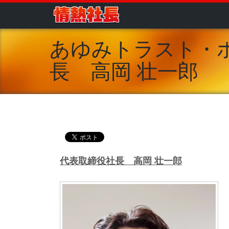
あゆみトラスト・
長 高岡 壮一郎
代表取締役社長 高岡 壮一郎