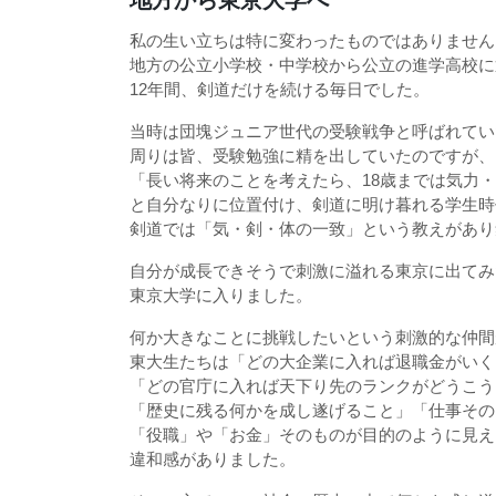
私の生い立ちは特に変わったものではありません
地方の公立小学校・中学校から公立の進学高校に
12年間、剣道だけを続ける毎日でした。
当時は団塊ジュニア世代の受験戦争と呼ばれてい
周りは皆、受験勉強に精を出していたのですが、
「長い将来のことを考えたら、18歳までは気力
と自分なりに位置付け、剣道に明け暮れる学生時
剣道では「気・剣・体の一致」という教えがあり
自分が成長できそうで刺激に溢れる東京に出てみ
東京大学に入りました。
何か大きなことに挑戦したいという刺激的な仲間
東大生たちは「どの大企業に入れば退職金がいく
「どの官庁に入れば天下り先のランクがどうこう
「歴史に残る何かを成し遂げること」「仕事その
「役職」や「お金」そのものが目的のように見え
違和感がありました。