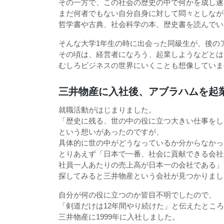
その一方で、この社会の歴史の中で何かを成し遂
まだ何者でもない自分自身に対して悶々としなが
哲学書や古典、社会科学の本、歴史書を読んでい
そんな大学1年生の時に出会った同級生が、後の
その頃は、経営者になろう、起業しようなどとは
むしろビジネスの世界にいくことも想像していま
三井物産に入社後、アブラハムを起
就職活動がはじまりました。
「歴史に残る、世の中の役に立つ大きい仕事をし
という想いがあったのですが、
具体的に世の中がどうなっているか分からなかっ
とりあえず「日本で一番、社会に貢献できる会社
社員一人あたりの売上高が日本一の会社である」
探してみると三井物産という会社が見つかりまし
自分が何の役に立つのか皆目不明でしたので、
「剣道だけは12年間やり続けた」と伝えたとこ
三井物産に1999年に入社しました。