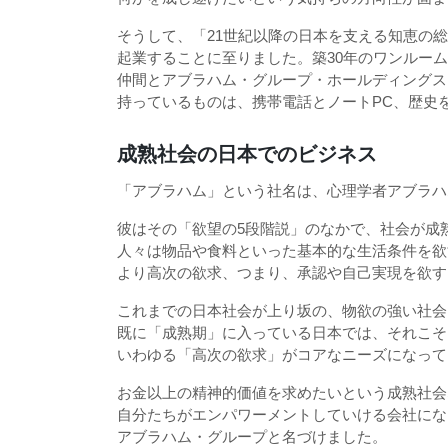
そうして、「21世紀以降の日本を支える知恵の
起業することに至りました。築30年のワンルー
仲間とアブラハム・グループ・ホールディングス
持っているものは、携帯電話とノートPC、歴史
成熟社会の日本でのビジネス
「アブラハム」という社名は、心理学者アブラハ
彼はその「欲望の5段階説」のなかで、社会が成
人々は物品や食料といった基本的な生活条件を欲
より高次の欲求、つまり、承認や自己実現を欲す
これまでの日本社会が上り坂の、物欲の強い社会
既に「成熟期」に入っている日本では、それこそ
いわゆる「高次の欲求」がコアなニーズになって
お金以上の精神的価値を求めたいという成熟社会
自分たちがエンパワーメントしていける会社にな
アブラハム・グループと名づけました。