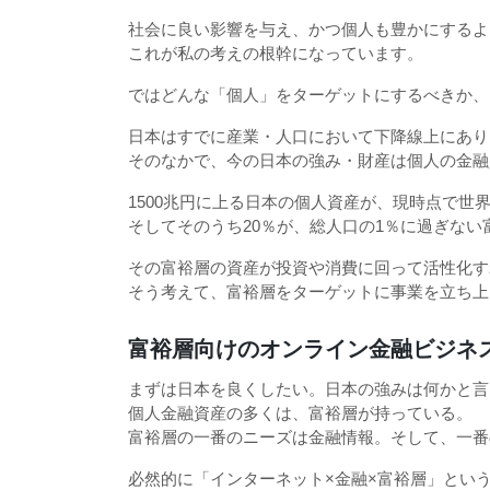
社会に良い影響を与え、かつ個人も豊かにするよ
これが私の考えの根幹になっています。
ではどんな「個人」をターゲットにするべきか、
日本はすでに産業・人口において下降線上にあり
そのなかで、今の日本の強み・財産は個人の金融
1500兆円に上る日本の個人資産が、現時点で世
そしてそのうち20％が、総人口の1％に過ぎな
その富裕層の資産が投資や消費に回って活性化す
そう考えて、富裕層をターゲットに事業を立ち上
富裕層向けのオンライン金融ビジネ
まずは日本を良くしたい。日本の強みは何かと言え
個人金融資産の多くは、富裕層が持っている。
富裕層の一番のニーズは金融情報。そして、一番
必然的に「インターネット×金融×富裕層」とい