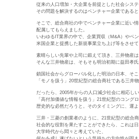
従来の人口増加・大企業を前提とした社会システ
その問題を解決するのはベンチャー企業であると
そこで、総合商社の中でベンチャー企業に近い情
配属してもらえました。
いわゆるIT業界の中で、企業買収（M&A）やベ
米国企業と提携した新規事業立ち上げ等をさせて
素晴らしい先輩や上司に鍛えて頂き、三井物産は
そんな三井物産は、そもそも明治初期に益田孝氏
鎖国社会からグローバル化した明治の日本、そこ
「モノを扱う」20世紀型の総合商社である三井
だったら、2005年からの人口減少社会に相応し
「高付加価値な情報を扱う」21世紀型のコング
歴史的な必然だろうと。そのタイミングに、運よ
三井・三菱の創業者のように、21世紀型の総合
社会的な役割を果たすことができたら、これは日
大学時代から悶々と考えていた、
何かを成し遂げたいという気持ちの方向性が固ま