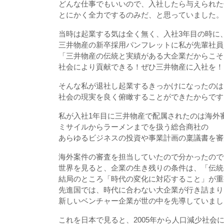
どんな仕事でもいいので、入社したら与えられた
とにかく全力でするのみだ、と思っていました。
当時は起業する気は全く無く、入社3年目の時に
三井物産の新卒採用パンフレットに私が先輩社員
「三井物産の伝統と実績がある大企業だからこそ
社会により貢献できる！ぜひ三井物産に入社を！
そんな私が退社し起業するきっかけになったのは
社会の現実を良く俯瞰することができたからです
私が入社1年目に三井物産で配属されたのは海外
ミサイルからラーメンまでを扱う総合商社の
あらゆるビジネスの投資や事業計画の稟議書を審
海外案件の審査を担当していたので分かったので
世界を見ると、企業の生き残りの条件は、「伝統
結局のところ「時代の変化に対応すること」が重
先進国では、時代に合わない大企業が行き詰まり
新しいベンチャー企業が世の中を先導していまし
これを日本で見ると、2005年から人口減少社会