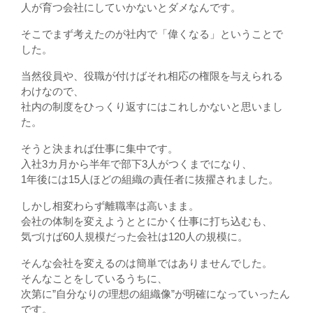
人が育つ会社にしていかないとダメなんです。
そこでまず考えたのが社内で「偉くなる」ということで
した。
当然役員や、役職が付けばそれ相応の権限を与えられる
わけなので、
社内の制度をひっくり返すにはこれしかないと思いまし
た。
そうと決まれば仕事に集中です。
入社3カ月から半年で部下3人がつくまでになり、
1年後には15人ほどの組織の責任者に抜擢されました。
しかし相変わらず離職率は高いまま。
会社の体制を変えようととにかく仕事に打ち込むも、
気づけば60人規模だった会社は120人の規模に。
そんな会社を変えるのは簡単ではありませんでした。
そんなことをしているうちに、
次第に”自分なりの理想の組織像”が明確になっていったん
です。